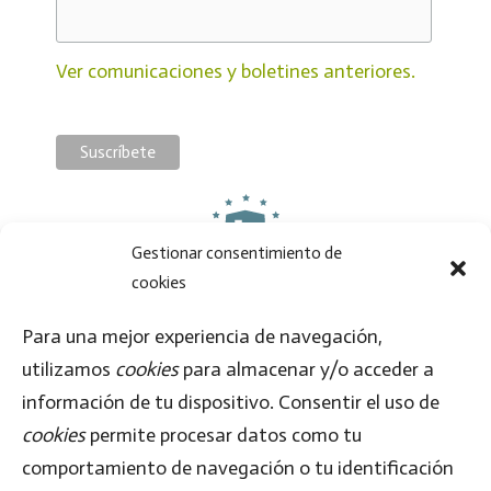
Ver comunicaciones y boletines anteriores.
Gestionar consentimiento de
cookies
Al enviar este formulario, aceptas que la información proporcionada se transfiera a
MailChimp, de acuerdo con su
Política de Privacidad
y
Términos
.
Para una mejor experiencia de navegación,
utilizamos
cookies
para almacenar y/o acceder a
Síguenos en
información de tu dispositivo. Consentir el uso de
cookies
permite procesar datos como tu
comportamiento de navegación o tu identificación