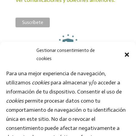
Gestionar consentimiento de
cookies
Al enviar este formulario, aceptas que la información proporcionada se transfiera a
MailChimp, de acuerdo con su
Política de Privacidad
y
Términos
.
Para una mejor experiencia de navegación,
utilizamos
cookies
para almacenar y/o acceder a
Síguenos en
información de tu dispositivo. Consentir el uso de
cookies
permite procesar datos como tu
comportamiento de navegación o tu identificación
única en este sitio. No dar o revocar el
consentimiento puede afectar negativamente a