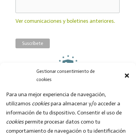
Ver comunicaciones y boletines anteriores.
Gestionar consentimiento de
cookies
Al enviar este formulario, aceptas que la información proporcionada se transfiera a
MailChimp, de acuerdo con su
Política de Privacidad
y
Términos
.
Para una mejor experiencia de navegación,
utilizamos
cookies
para almacenar y/o acceder a
Síguenos en
información de tu dispositivo. Consentir el uso de
cookies
permite procesar datos como tu
comportamiento de navegación o tu identificación