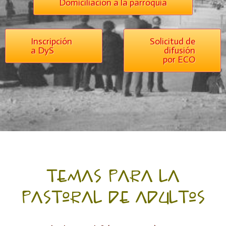
Domiciliación a la parroquia
Inscripción
Solicitud de
a DyS
difusión
por ECO
temas para la
pastoral de adultos