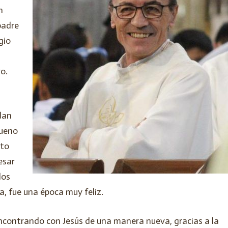
n
padre
gio
o.
 dan
bueno
nto
esar
dos
a, fue una época muy feliz.
ncontrando con Jesús de una manera nueva, gracias a la