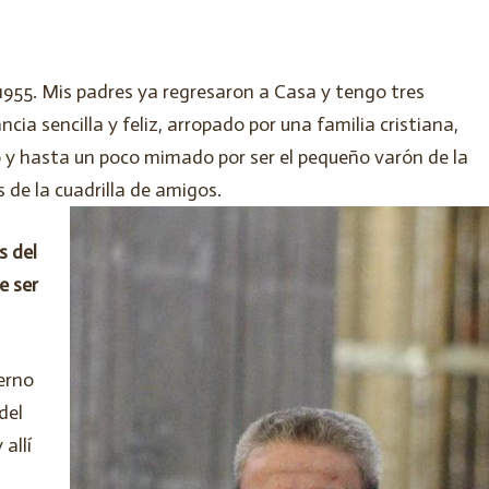
 1955. Mis padres ya regresaron a Casa y tengo tres
ia sencilla y feliz, arropado por una familia cristiana,
o y hasta un poco mimado por ser el pequeño varón de la
s de la cuadrilla de amigos.
s del
e ser
terno
del
allí