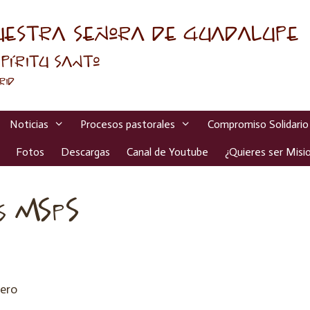
Noticias
Procesos pastorales
Compromiso Solidario
Fotos
Descargas
Canal de Youtube
¿Quieres ser Misio
is MSpS
rero