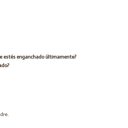
que estés enganchado últimamente?
ado?
adre.