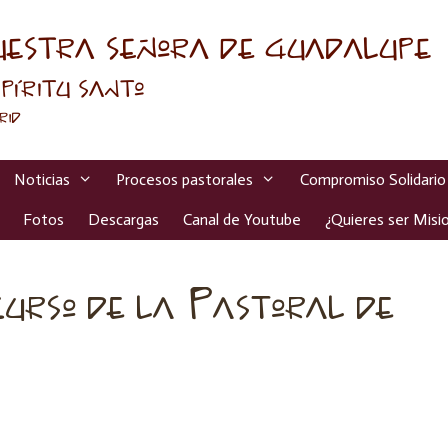
Noticias
Procesos pastorales
Compromiso Solidario
Fotos
Descargas
Canal de Youtube
¿Quieres ser Misio
urso de la Pastoral de