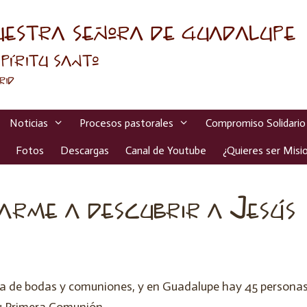
Noticias
Procesos pastorales
Compromiso Solidario
Fotos
Descargas
Canal de Youtube
¿Quieres ser Misio
arme a descubrir a Jesús
ta de bodas y comuniones, y en Guadalupe hay 45 persona
 su Primera Comunión.