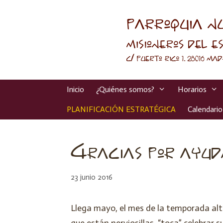
Inicio
¿Quiénes somos?
Horarios
PLANIFICACIÓN ESTRATÉGICA
Calendario
Gracias por ayud
23 junio 2016
Llega mayo, el mes de la temporada al
que están nerviosillas, “toca” celebrar